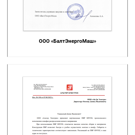
ООО «БалтЭнергоМаш»