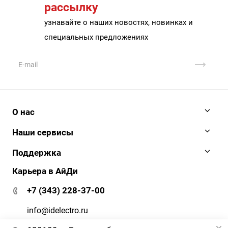
рассылку
узнавайте о наших новостях, новинках и
специальных предложениях
О нас
История
Наши сервисы
Наши клиенты
АйДи бизнес
Поддержка
Клиенты о нас
АйДи-тур
Карьера в АйДи
Документация и ПО
Сертификаты
ЭДО
Гарантия и сервис
+7 (343) 228-37-00
АйДи-тур
Вопрос-ответ
Реквизиты
info@idelectro.ru