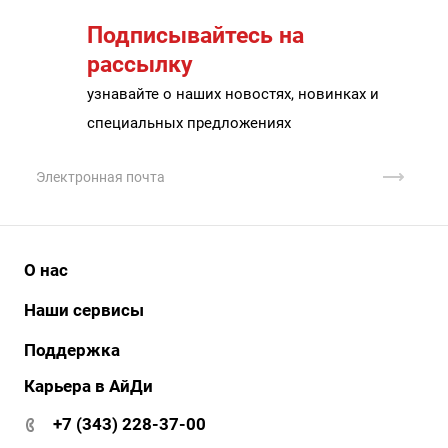
Подписывайтесь на
рассылку
узнавайте о наших новостях, новинках и
специальных предложениях
О нас
История
Наши сервисы
Наши клиенты
АйДи бизнес
Поддержка
Клиенты о нас
АйДи-тур
Карьера в АйДи
Документация и ПО
Сертификаты
ЭДО
Гарантия и сервис
+7 (343) 228-37-00
АйДи-тур