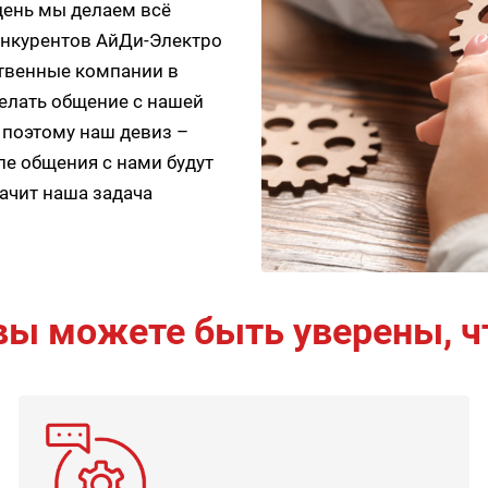
день мы делаем всё
онкурентов АйДи-Электро
ственные компании в
елать общение с нашей
 поэтому наш девиз –
ле общения с нами будут
начит наша задача
ы можете быть уверены, ч