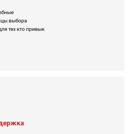
робные
ицы выбора
ля тех кто привык
ддержка