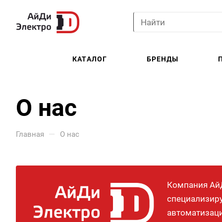
КАТАЛОГ
БРЕНДЫ
О нас
—
Главная
О нас
Компания АйД
специализиру
автоматизац