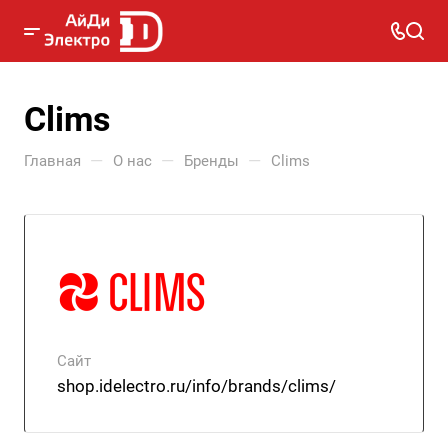
Clims
—
—
—
Главная
О нас
Бренды
Clims
Сайт
shop.idelectro.ru/info/brands/clims/