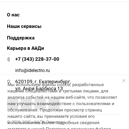
О нас
История
Наши сервисы
Наши клиенты
АйДи бизнес
Поддержка
Клиенты о нас
АйДи-тур
Карьера в АйДи
Документация и ПО
Сертификаты
ЭДО
Гарантия и сервис
+7 (343) 228-37-00
АйДи-тур
Вопрос-ответ
Реквизиты
info@idelectro.ru
620109, г. Екатеринбург,
Мы используем файлы cookie, разработанные
ул. Анри Барбюса 13
нашими специалистами и третьими лицами, для
анализа событий на нашем веб-сайте, что позволяет
нам улучшать взаимодействие с пользователями и
обслуживание. Продолжая просмотр страниц
нашего сайта, вы принимаете условия его
© 2026 ООО «АйДи-Электро»
использования. Более подробные сведения