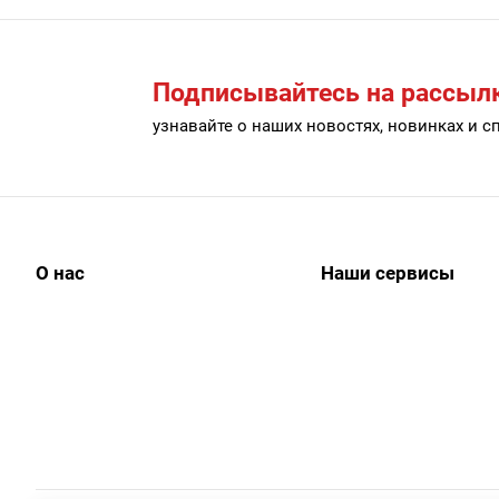
Подписывайтесь на рассыл
узнавайте о наших новостях, новинках и 
О нас
Наши сервисы
История
АйДи бизнес
Наши клиенты
АйДи-тур
Клиенты о нас
ЭДО
Сертификаты
АйДи-тур