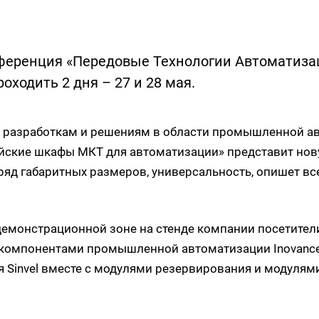
ференция «Передовые Технологии Автоматизаци
оходить 2 дня – 27 и 28 мая.
 разработкам и решениям в области промышленной а
ийские шкафы МКТ для автоматизации» представит но
ряд габаритных размеров, универсальность, опишет в
 В демонстрационной зоне на стенде компании посетите
компонентами промышленной автоматизации Inovance и 
 Sinvel вместе с модулями резервирования и модулям