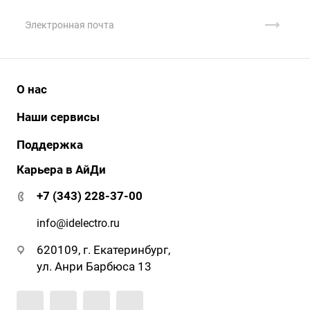
О нас
История
Наши сервисы
Наши клиенты
АйДи бизнес
Поддержка
Клиенты о нас
АйДи-тур
Карьера в АйДи
Документация и ПО
Сертификаты
ЭДО
Гарантия и сервис
+7 (343) 228-37-00
АйДи-тур
Вопрос-ответ
Реквизиты
info@idelectro.ru
620109, г. Екатеринбург,
ул. Анри Барбюса 13