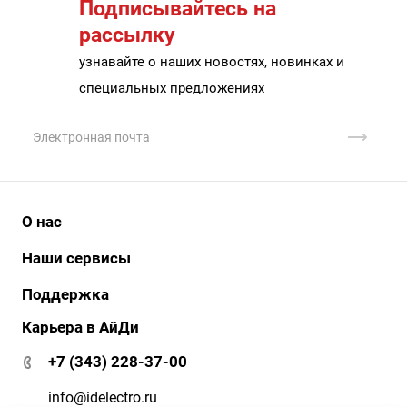
Подписывайтесь на
рассылку
узнавайте о наших новостях, новинках и
специальных предложениях
О нас
История
Наши сервисы
Наши клиенты
АйДи бизнес
Поддержка
Клиенты о нас
АйДи-тур
Карьера в АйДи
Документация и ПО
Сертификаты
ЭДО
Гарантия и сервис
+7 (343) 228-37-00
АйДи-тур
Вопрос-ответ
Реквизиты
info@idelectro.ru