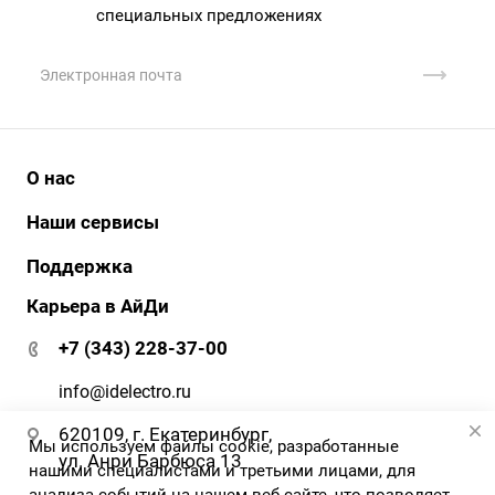
специальных предложениях
О нас
История
Наши сервисы
Наши клиенты
АйДи бизнес
Поддержка
Клиенты о нас
АйДи-тур
Карьера в АйДи
Документация и ПО
Сертификаты
ЭДО
Гарантия и сервис
+7 (343) 228-37-00
АйДи-тур
Вопрос-ответ
Реквизиты
info@idelectro.ru
620109, г. Екатеринбург,
Мы используем файлы cookie, разработанные
ул. Анри Барбюса 13
нашими специалистами и третьими лицами, для